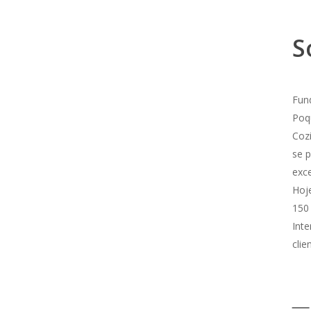
S
Fun
Poq
Coz
se 
exce
Hoj
150 
Inte
clie