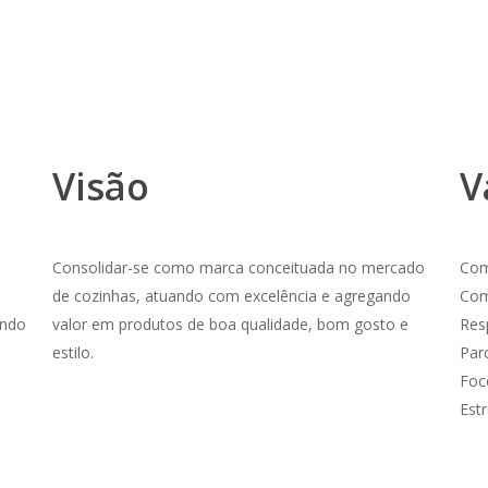
Visão
V
Consolidar-se como marca conceituada no mercado
Com
de cozinhas, atuando com excelência e agregando
Com
endo
valor em produtos de boa qualidade, bom gosto e
Res
estilo.
Par
Foc
Estr